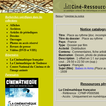
/
Retour
Imprimer la notice
Recherches spécifiques dans les
collections
Affiches
Archives
Notice catalog
Articles de périodiques
Titre
: Place au rythme [doc. incompl
Dessins
Titre du dossier
: Place au rythme
Ouvrages
Pays
: France
Photos en accés réservé
Type
: Dossier par film
Revues de presse
Activité
: Distribution
Vidéos (DVD et VHS)
Contenu
: Commentaires, fiche artis
Répertoires
Illustration
: Dessin, photo de platea
Description
: 1 offset en 1 f. sur papi
La Cinémathèque française
coul. ; 29.50 x 22.50 cm (sup.)
La Cinémathèque de Toulouse
Langues
: Français
Centre National du Cinéma et de
Sujet (film)
:
Babes in Arms
(Place a
l'image animée
- 1939
Partenaires
Ressources ph
La Cinémathèque française
- Référence : CFMP-P000586
- Accès : Uniquement en numériqu