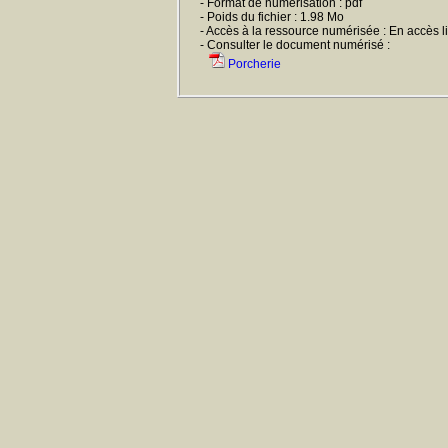
- Format de numérisation : pdf
- Poids du fichier : 1.98 Mo
- Accès à la ressource numérisée : En accès l
- Consulter le document numérisé :
Porcherie