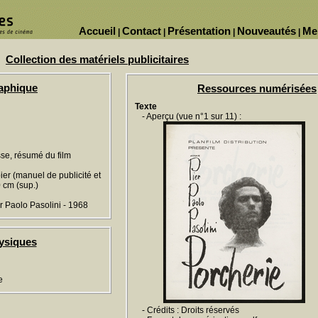
Accueil
Contact
Présentation
Nouveautés
Me
|
|
|
|
Collection des matériels publicitaires
raphique
Ressources numérisées
Texte
- Aperçu (vue n°1 sur 11) :
esse, résumé du film
pier (manuel de publicité et
0 cm (sup.)
r Paolo Pasolini - 1968
ysiques
e
- Crédits : Droits réservés