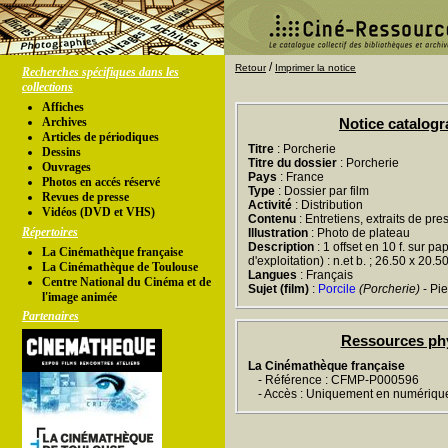
/
Retour
Imprimer la notice
Recherches spécifiques dans les
collections
Affiches
Archives
Notice catalog
Articles de périodiques
Titre
: Porcherie
Dessins
Titre du dossier
: Porcherie
Ouvrages
Pays
: France
Photos en accés réservé
Type
: Dossier par film
Revues de presse
Activité
: Distribution
Vidéos (DVD et VHS)
Contenu
: Entretiens, extraits de pr
Répertoires
Illustration
: Photo de plateau
Description
: 1 offset en 10 f. sur pa
La Cinémathèque française
d'exploitation) : n.et b. ; 26.50 x 20.5
La Cinémathèque de Toulouse
Langues
: Français
Centre National du Cinéma et de
Sujet (film)
:
Porcile
(Porcherie)
- Pie
l'image animée
Partenaires
Ressources ph
La Cinémathèque française
- Référence : CFMP-P000596
- Accès : Uniquement en numériqu