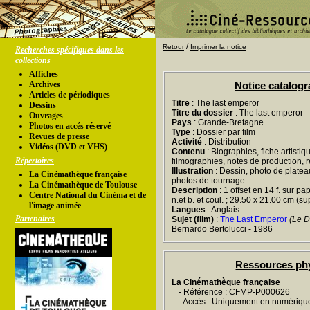
/
Retour
Imprimer la notice
Recherches spécifiques dans les
collections
Affiches
Archives
Notice catalog
Articles de périodiques
Titre
: The last emperor
Dessins
Titre du dossier
: The last emperor
Ouvrages
Pays
: Grande-Bretagne
Photos en accés réservé
Type
: Dossier par film
Revues de presse
Activité
: Distribution
Vidéos (DVD et VHS)
Contenu
: Biographies, fiche artistiq
Répertoires
filmographies, notes de production, 
Illustration
: Dessin, photo de platea
La Cinémathèque française
photos de tournage
La Cinémathèque de Toulouse
Description
: 1 offset en 14 f. sur pa
Centre National du Cinéma et de
n.et b. et coul. ; 29.50 x 21.00 cm (su
l'image animée
Langues
: Anglais
Partenaires
Sujet (film)
:
The Last Emperor
(Le D
Bernardo Bertolucci - 1986
Ressources ph
La Cinémathèque française
- Référence : CFMP-P000626
- Accès : Uniquement en numériqu