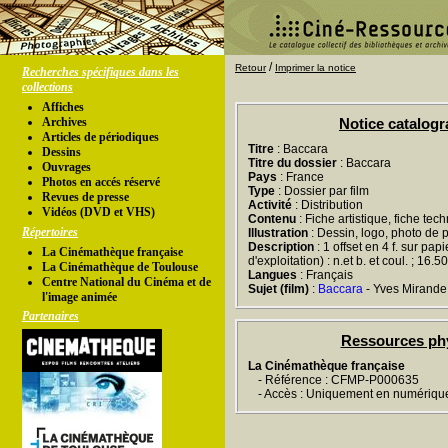
/
Retour
Imprimer la notice
Recherches spécifiques dans les
collections
Affiches
Archives
Notice catalog
Articles de périodiques
Titre
: Baccara
Dessins
Titre du dossier
: Baccara
Ouvrages
Pays
: France
Photos en accés réservé
Type
: Dossier par film
Revues de presse
Activité
: Distribution
Vidéos (DVD et VHS)
Contenu
: Fiche artistique, fiche tec
Répertoires
Illustration
: Dessin, logo, photo de 
Description
: 1 offset en 4 f. sur pap
La Cinémathèque française
d'exploitation) : n.et b. et coul. ; 16.
La Cinémathèque de Toulouse
Langues
: Français
Centre National du Cinéma et de
Sujet (film)
:
Baccara
- Yves Mirande
l'image animée
Partenaires
Ressources ph
La Cinémathèque française
- Référence : CFMP-P000635
- Accès : Uniquement en numériqu