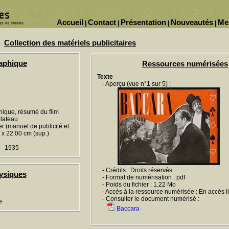
Accueil
Contact
Présentation
Nouveautés
Me
|
|
|
|
Collection des matériels publicitaires
raphique
Ressources numérisées
Texte
- Aperçu (vue n°1 sur 5) :
hnique, résumé du film
plateau
ier (manuel de publicité et
50 x 22.00 cm (sup.)
 - 1935
- Crédits : Droits réservés
ysiques
- Format de numérisation : pdf
- Poids du fichier : 1.22 Mo
- Accès à la ressource numérisée : En accès l
- Consulter le document numérisé :
e
Baccara