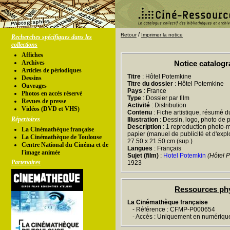
/
Retour
Imprimer la notice
Recherches spécifiques dans les
collections
Affiches
Archives
Notice catalog
Articles de périodiques
Titre
: Hôtel Potemkine
Dessins
Titre du dossier
: Hôtel Potemkine
Ouvrages
Pays
: France
Photos en accés réservé
Type
: Dossier par film
Revues de presse
Activité
: Distribution
Vidéos (DVD et VHS)
Contenu
: Fiche artistique, résumé du
Répertoires
Illustration
: Dessin, logo, photo de 
Description
: 1 reproduction photo-m
La Cinémathèque française
papier (manuel de publicité et d'exploit
La Cinémathèque de Toulouse
27.50 x 21.50 cm (sup.)
Centre National du Cinéma et de
Langues
: Français
l'image animée
Sujet (film)
:
Hotel Potemkin
(Hôtel 
Partenaires
1923
Ressources ph
La Cinémathèque française
- Référence : CFMP-P000654
- Accès : Uniquement en numériqu