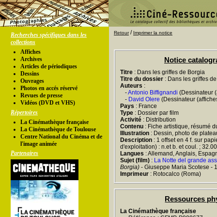
/
Retour
Imprimer la notice
Recherches spécifiques dans les
collections
Affiches
Archives
Notice catalog
Articles de périodiques
Titre
: Dans les griffes de Borgia
Dessins
Titre du dossier
: Dans les griffes d
Ouvrages
Auteurs
:
Photos en accés réservé
-
Antonio Biffignandi
(Dessinateur (a
Revues de presse
-
David Olere
(Dessinateur (affiche
Vidéos (DVD et VHS)
Pays
: France
Répertoires
Type
: Dossier par film
Activité
: Distribution
La Cinémathèque française
Contenu
: Fiche artistique, résumé du
La Cinémathèque de Toulouse
Illustration
: Dessin, photo de platea
Centre National du Cinéma et de
Description
: 1 offset en 4 f. sur pap
l'image animée
d'exploitation) : n.et b. et coul. ; 32.
Partenaires
Langues
: Allemand, Anglais, Espagno
Sujet (film)
:
La Notte del grande ass
Borgia)
- Giuseppe Maria Scotese - 
Imprimeur
: Rotocalco (Roma)
Ressources ph
La Cinémathèque française