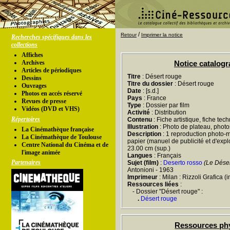
/
Retour
Imprimer la notice
Recherches spécifiques dans les
collections
Affiches
Archives
Notice catalog
Articles de périodiques
Titre
: Désert rouge
Dessins
Titre du dossier
: Désert rouge
Ouvrages
Date
: [s.d.]
Photos en accés réservé
Pays
: France
Revues de presse
Type
: Dossier par film
Vidéos (DVD et VHS)
Activité
: Distribution
Répertoires
Contenu
: Fiche artistique, fiche tec
Illustration
: Photo de plateau, phot
La Cinémathèque française
Description
: 1 reproduction photo-m
La Cinémathèque de Toulouse
papier (manuel de publicité et d'exploi
Centre National du Cinéma et de
23.00 cm (sup.)
l'image animée
Langues
: Français
Partenaires
Sujet (film)
:
Deserto rosso
(Le Déser
Antonioni - 1963
Imprimeur
: Milan : Rizzoli Grafica (i
Ressources liées
:
- Dossier "Désert rouge" :
.
Désert rouge
Ressources ph