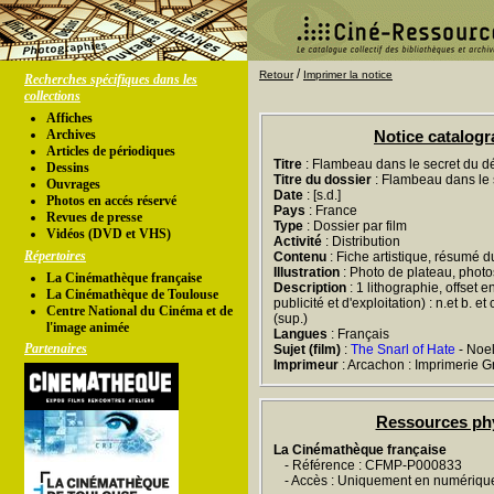
/
Retour
Imprimer la notice
Recherches spécifiques dans les
collections
Affiches
Archives
Notice catalog
Articles de périodiques
Titre
: Flambeau dans le secret du d
Dessins
Titre du dossier
: Flambeau dans le 
Ouvrages
Date
: [s.d.]
Photos en accés réservé
Pays
: France
Revues de presse
Type
: Dossier par film
Vidéos (DVD et VHS)
Activité
: Distribution
Répertoires
Contenu
: Fiche artistique, résumé du
Illustration
: Photo de plateau, phot
La Cinémathèque française
Description
: 1 lithographie, offset e
La Cinémathèque de Toulouse
publicité et d'exploitation) : n.et b. e
Centre National du Cinéma et de
(sup.)
l'image animée
Langues
: Français
Partenaires
Sujet (film)
:
The Snarl of Hate
- Noel
Imprimeur
: Arcachon : Imprimerie G
Ressources ph
La Cinémathèque française
- Référence : CFMP-P000833
- Accès : Uniquement en numériqu