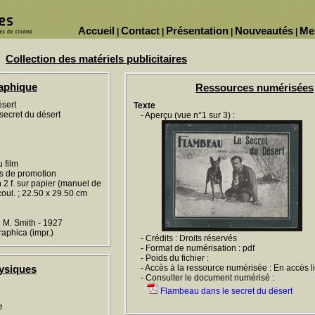
Accueil
Contact
Présentation
Nouveautés
Me
|
|
|
|
Collection des matériels publicitaires
raphique
Ressources numérisées
ésert
Texte
secret du désert
- Aperçu (vue n°1 sur 3) :
 film
os de promotion
n 2 f. sur papier (manuel de
t coul. ; 22.50 x 29.50 cm
 M. Smith - 1927
raphica (impr.)
- Crédits : Droits réservés
- Format de numérisation : pdf
- Poids du fichier :
ysiques
- Accès à la ressource numérisée : En accès l
- Consulter le document numérisé :
Flambeau dans le secret du désert
e