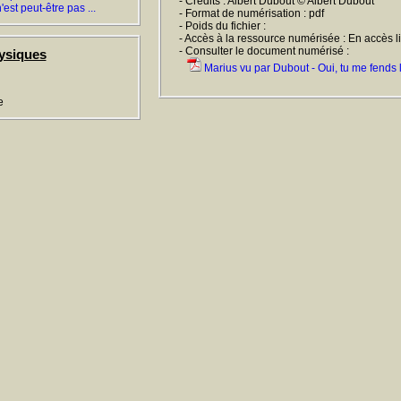
- Crédits : Albert Dubout © Albert Dubout
est peut-être pas ...
- Format de numérisation : pdf
- Poids du fichier :
- Accès à la ressource numérisée : En accès l
- Consulter le document numérisé :
ysiques
Marius vu par Dubout - Oui, tu me fends 
e