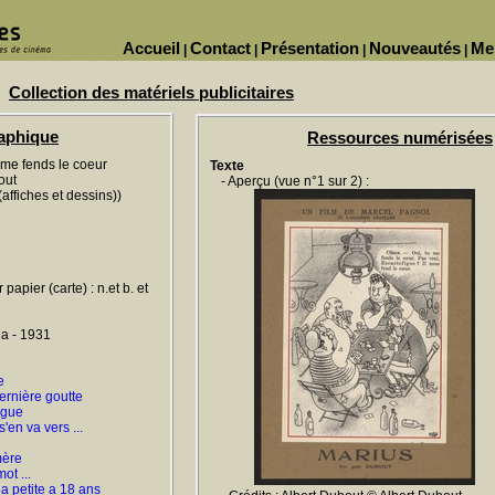
Accueil
Contact
Présentation
Nouveautés
Me
|
|
|
|
Collection des matériels publicitaires
raphique
Ressources numérisées
 me fends le coeur
Texte
out
- Aperçu (vue n°1 sur 2) :
affiches et dessins))
 papier (carte) : n.et b. et
a - 1931
e
ernière goutte
igue
en va vers ...
mère
ot ...
a petite a 18 ans