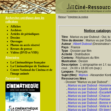
/
Retour
Imprimer la notice
Recherches spécifiques dans les
collections
Affiches
Archives
Notice catalog
Articles de périodiques
Titre
: Marius vu par Dubout - Oui, tu
Dessins
Titre du dossier
: Marius vu par Dub
Ouvrages
Auteur
:
Albert Dubout
(Dessinateur (
Photos en accés réservé
Pays
: France
Revues de presse
Type
: Dossier par film
Vidéos (DVD et VHS)
Activité
: Distribution
Répertoires
Contenu
: Répliques du film
Illustration
: Dessin
La Cinémathèque française
Description
: 1 sérigraphie en 1 f. sur
La Cinémathèque de Toulouse
coul. ; 24.00 x 18.00 cm (sup.)
Centre National du Cinéma et de
Langues
: Français
l'image animée
Sujet (film)
:
Marius
- Alexander Kord
Partenaires
Ressources liées
:
- Dossier "Marius vu par Dubout" :
.
Marius vu par Dubout - Honorin
.
Marius vu par Dubout - Quelle d
.
Marius vu par Dubout - Escartef
.
Marius vu par Dubout - Chacun s'
.
Marius vu par Dubout - Panisse
.
Marius vu par Dubout - Bonne 
.
Marius vu par Dubout - Voilà le m
.
Marius vu par Dubout - Eh bien l