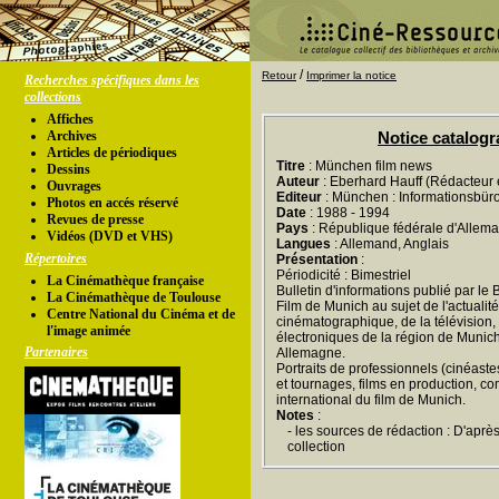
/
Retour
Imprimer la notice
Recherches spécifiques dans les
collections
Affiches
Archives
Notice catalog
Articles de périodiques
Titre
: München film news
Dessins
Auteur
: Eberhard Hauff (Rédacteur 
Ouvrages
Editeur
: München : Informationsbür
Photos en accés réservé
Date
: 1988 - 1994
Revues de presse
Pays
: République fédérale d'Allem
Vidéos (DVD et VHS)
Langues
: Allemand, Anglais
Répertoires
Présentation
:
Périodicité : Bimestriel
La Cinémathèque française
Bulletin d'informations publié par le
La Cinémathèque de Toulouse
Film de Munich au sujet de l'actualité
Centre National du Cinéma et de
cinématographique, de la télévision,
l'image animée
électroniques de la région de Munic
Partenaires
Allemagne.
Portraits de professionnels (cinéastes
et tournages, films en production, co
international du film de Munich.
Notes
:
- les sources de rédaction : D'aprè
collection