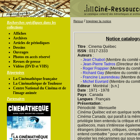
/
Retour
Imprimer la notice
Recherches spécifiques dans les
collections
Affiches
Archives
Notice catalog
Articles de périodiques
Titre
: Cinema Québec
Dessins
ISSN
: 0317-2333
Ouvrages
Auteurs
:
Photos en accés réservé
-
Jean Chabot
(Membre du comité d
Revues de presse
-
Jean-Pierre Tadros
(Directeur de 
Vidéos (DVD et VHS)
-
Roger Frappier
(Membre du comit
Répertoires
-
Richard Gay
(Membre du comité d
-
Francine Laurendeau
(Membre du 
La Cinémathèque française
-
Michel Euvrard
(Membre du comité
La Cinémathèque de Toulouse
Editeur
: Montréal : [s.n.]
Centre National du Cinéma et de
Date
: 1971 - 1978
l'image animée
Pays
: Canada
Partenaires
Langues
: Français
Présentation
:
Périodicité : Mensuelle
Cinéma Québec
est en quelque sort
Cinéma Canada
, qui paraît à la mê
privilégie bien entendu la critique et
québecois, mais s'intéresse égalem
étrangers (dossiers, critiques, compte
entend combattre " pour un cinéma de 
dévoiler les mécanismes qui sous-ten