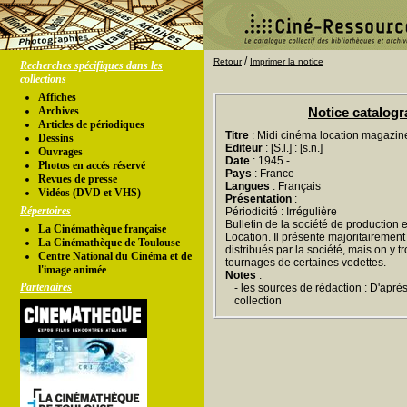
/
Retour
Imprimer la notice
Recherches spécifiques dans les
collections
Affiches
Archives
Notice catalog
Articles de périodiques
Titre
: Midi cinéma location magazin
Dessins
Editeur
: [S.l.] : [s.n.]
Ouvrages
Date
: 1945 -
Photos en accés réservé
Pays
: France
Revues de presse
Langues
: Français
Vidéos (DVD et VHS)
Présentation
:
Répertoires
Périodicité : Irrégulière
Bulletin de la société de production 
La Cinémathèque française
Location. Il présente majoritairement 
La Cinémathèque de Toulouse
distribués par la société, mais on y t
Centre National du Cinéma et de
tournages de certaines vedettes.
l'image animée
Notes
:
Partenaires
- les sources de rédaction : D'aprè
collection