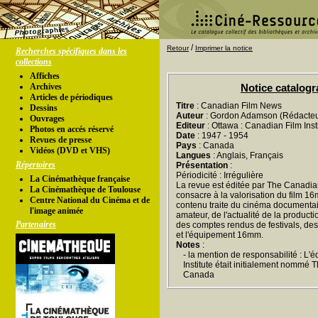
/
Retour
Imprimer la notice
Recherches spécifiques dans les
collections
Affiches
Archives
Notice catalog
Articles de périodiques
Titre
: Canadian Film News
Dessins
Auteur
: Gordon Adamson (Rédacteu
Ouvrages
Editeur
: Ottawa : Canadian Film Inst
Photos en accés réservé
Date
: 1947 - 1954
Revues de presse
Pays
: Canada
Vidéos (DVD et VHS)
Langues
: Anglais, Français
Répertoires
Présentation
:
Périodicité : Irrégulière
La Cinémathèque française
La revue est éditée par The Canadian 
La Cinémathèque de Toulouse
consacre à la valorisation du film 
Centre National du Cinéma et de
contenu traite du cinéma documentair
l'image animée
amateur, de l'actualité de la product
Partenaires
des comptes rendus de festivals, des 
et l'équipement 16mm.
Notes
:
- la mention de responsabilité : L'
Institute était initialement nommé 
Canada