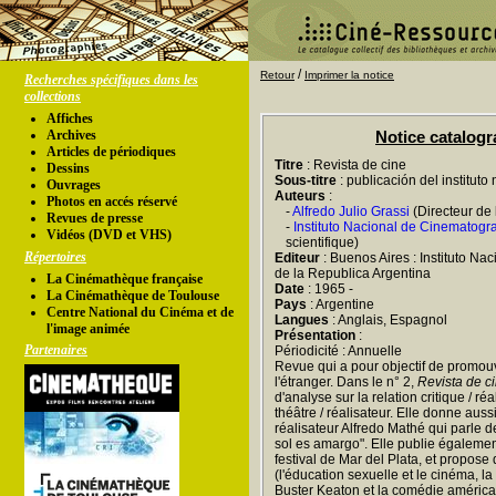
/
Retour
Imprimer la notice
Recherches spécifiques dans les
collections
Affiches
Archives
Notice catalog
Articles de périodiques
Titre
: Revista de cine
Dessins
Sous-titre
: publicación del instituto
Ouvrages
Auteurs
:
Photos en accés réservé
-
Alfredo Julio Grassi
(Directeur de 
Revues de presse
-
Instituto Nacional de Cinematogra
Vidéos (DVD et VHS)
scientifique)
Répertoires
Editeur
: Buenos Aires : Instituto Na
de la Republica Argentina
La Cinémathèque française
Date
: 1965 -
La Cinémathèque de Toulouse
Pays
: Argentine
Centre National du Cinéma et de
Langues
: Anglais, Espagnol
l'image animée
Présentation
:
Partenaires
Périodicité : Annuelle
Revue qui a pour objectif de promouv
l'étranger. Dans le n° 2,
Revista de c
d'analyse sur la relation critique / ré
théâtre / réalisateur. Elle donne auss
réalisateur Alfredo Mathé qui parle d
sol es amargo". Elle publie égalemen
festival de Mar del Plata, et propose 
(l'éducation sexuelle et le cinéma, la
Buster Keaton et la comédie américa