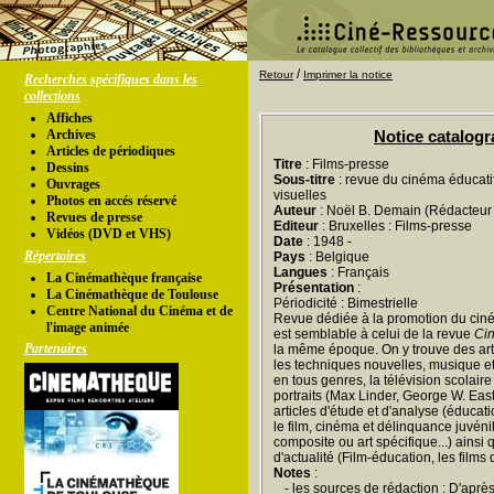
/
Retour
Imprimer la notice
Recherches spécifiques dans les
collections
Affiches
Archives
Notice catalog
Articles de périodiques
Titre
: Films-presse
Dessins
Sous-titre
: revue du cinéma éducati
Ouvrages
visuelles
Photos en accés réservé
Auteur
: Noël B. Demain (Rédacteur 
Revues de presse
Editeur
: Bruxelles : Films-presse
Vidéos (DVD et VHS)
Date
: 1948 -
Répertoires
Pays
: Belgique
Langues
: Français
La Cinémathèque française
Présentation
:
La Cinémathèque de Toulouse
Périodicité : Bimestrielle
Centre National du Cinéma et de
Revue dédiée à la promotion du cin
l'image animée
est semblable à celui de la revue
Cin
Partenaires
la même époque. On y trouve des arti
les techniques nouvelles, musique e
en tous genres, la télévision scolaire
portraits (Max Linder, George W. East
articles d'étude et d'analyse (éducati
le film, cinéma et délinquance juvénil
composite ou art spécifique...) ainsi
d'actualité (Film-éducation, les films q
Notes
:
- les sources de rédaction : D'aprè