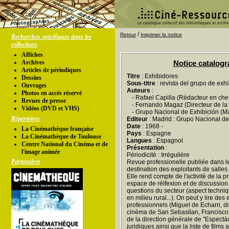
/
Retour
Imprimer la notice
Recherches spécifiques dans les
collections
Affiches
Archives
Notice catalog
Articles de périodiques
Titre
: Exhibidores
Dessins
Sous-titre
: revista del grupo de exhi
Ouvrages
Auteurs
:
Photos en accés réservé
- Rafael Capilla (Rédacteur en che
Revues de presse
- Fernando Magaz (Directeur de la 
Vidéos (DVD et VHS)
- Grupo Nacional de Exhibición (Mad
Répertoires
Editeur
: Madrid : Grupo Nacional de
Date
: 1968 -
La Cinémathèque française
Pays
: Espagne
La Cinémathèque de Toulouse
Langues
: Espagnol
Centre National du Cinéma et de
Présentation
:
l'image animée
Périodicité : Irrégulière
Partenaires
Revue professionelle publiée dans l
destination des exploitants de salles 
Elle rend compte de l'activité de la 
espace de rélfexion et de discussio
questions du secteur (aspect techniqu
en milieu rural...). On peut y lire de
professionnels (Miguel de Echarri, di
cinéma de San Sebastían, Francisc
de la direction générale de "Espectác
juridiques ainsi que la liste de films