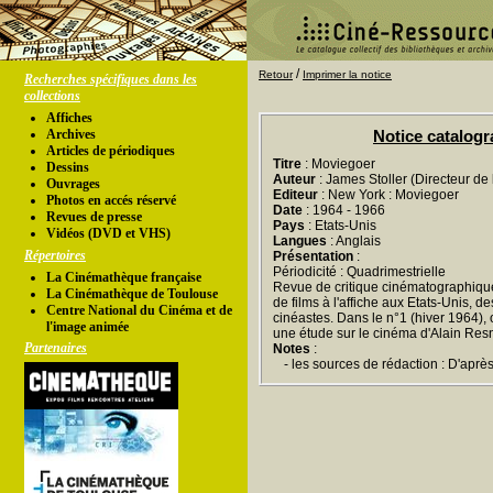
/
Retour
Imprimer la notice
Recherches spécifiques dans les
collections
Affiches
Archives
Notice catalog
Articles de périodiques
Titre
: Moviegoer
Dessins
Auteur
: James Stoller (Directeur de 
Ouvrages
Editeur
: New York : Moviegoer
Photos en accés réservé
Date
: 1964 - 1966
Revues de presse
Pays
: Etats-Unis
Vidéos (DVD et VHS)
Langues
: Anglais
Répertoires
Présentation
:
Périodicité : Quadrimestrielle
La Cinémathèque française
Revue de critique cinématographique.
La Cinémathèque de Toulouse
de films à l'affiche aux Etats-Unis, d
Centre National du Cinéma et de
cinéastes. Dans le n°1 (hiver 1964)
l'image animée
une étude sur le cinéma d'Alain Resn
Partenaires
Notes
:
- les sources de rédaction : D'après