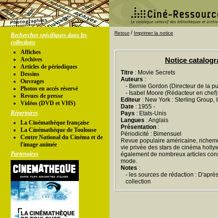
/
Retour
Imprimer la notice
Recherches spécifiques dans les
collections
Affiches
Archives
Notice catalog
Articles de périodiques
Titre
: Movie Secrets
Dessins
Auteurs
:
Ouvrages
- Bernie Gordon (Directeur de la pu
Photos en accés réservé
- Isabel Moore (Rédacteur en chef)
Revues de presse
Editeur
: New York : Sterling Group, I
Vidéos (DVD et VHS)
Date
: 1955 -
Répertoires
Pays
: Etats-Unis
Langues
: Anglais
La Cinémathèque française
Présentation
:
La Cinémathèque de Toulouse
Périodicité : Bimensuel
Centre National du Cinéma et de
Revue populaire américaine, richemen
l'image animée
vie privée des stars de cinéma holl
Partenaires
également de nombreux articles cons
mode.
Notes
:
- les sources de rédaction : D'aprè
collection