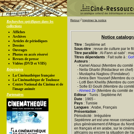
/
Retour
Imprimer la notice
Recherches spécifiques dans les
collections
Affiches
Archives
Notice catalog
Articles de périodiques
Titre
: Septième art
Dessins
Sous-titre
: revue de culture par le fi
Ouvrages
Titre parallèle
: Al-Fann al-sabi' : ma
Photos en accés réservé
Titres dépendants
: Fait suite à :
Go
Revues de presse
Auteurs
:
Vidéos (DVD et VHS)
- Kamel Alaoui (Membre du comité 
Répertoires
- Neïla Gharbi (Rédacteur en chef)
- Mustapha Nagbou (Fondateur)
La Cinémathèque française
- Amira Ben Youssef (Membre du co
La Cinémathèque de Toulouse
- Lotfi Ben Khelifa (Membre du com
Centre National du Cinéma et de
- Sofie El Goulli (Membre du comit
l'image animée
-
Ahmed Zir
(Membre du comité de 
Partenaires
Editeur
: Tunis : Septième Art
Date
: 1965 -
Pays
: Tunisie
Langues
: Arabe, Français
Présentation
:
Périodicité : Irrégulière
Septièmre art
est une revue consacré
plus généralement d'Afrique du Nord.
en français et en arabe, sur le cinéma
africains ou encore la situation de l