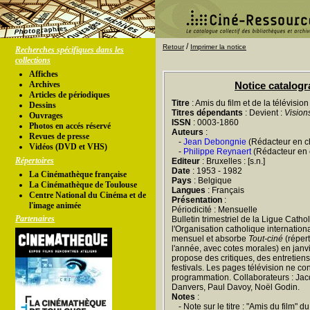
/
Retour
Imprimer la notice
Recherches spécifiques dans les
collections
Affiches
Archives
Notice catalog
Articles de périodiques
Titre
: Amis du film et de la télévision
Dessins
Titres dépendants
: Devient :
Vision
Ouvrages
ISSN
: 0003-1860
Photos en accés réservé
Auteurs
:
Revues de presse
-
Jean Debongnie
(Rédacteur en c
Vidéos (DVD et VHS)
-
Philippe Reynaert
(Rédacteur en c
Répertoires
Editeur
: Bruxelles : [s.n.]
Date
: 1953 - 1982
La Cinémathèque française
Pays
: Belgique
La Cinémathèque de Toulouse
Langues
: Français
Centre National du Cinéma et de
Présentation
:
l'image animée
Périodicité : Mensuelle
Partenaires
Bulletin trimestriel de la Ligue Catho
l'Organisation catholique internatio
mensuel et absorbe
Tout-ciné
(répert
l'année, avec cotes morales) en janv
propose des critiques, des entretien
festivals. Les pages télévision ne co
programmation. Collaborateurs : Ja
Danvers, Paul Davoy, Noël Godin.
Notes
:
- Note sur le titre : "Amis du film" 