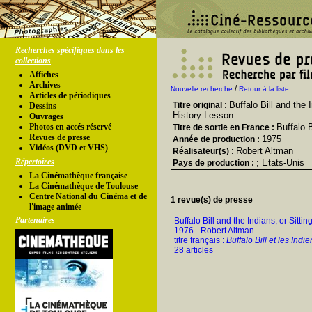
Recherches spécifiques dans les
collections
Affiches
Archives
/
Nouvelle recherche
Retour à la liste
Articles de périodiques
Buffalo Bill and the I
Titre original :
Dessins
History Lesson
Ouvrages
Photos en accés réservé
Buffalo B
Titre de sortie en France :
Revues de presse
1975
Année de production :
Vidéos (DVD et VHS)
Robert Altman
Réalisateur(s) :
Répertoires
; Etats-Unis
Pays de production :
La Cinémathèque française
La Cinémathèque de Toulouse
Centre National du Cinéma et de
1 revue(s) de presse
l'image animée
Partenaires
Buffalo Bill and the Indians, or Sittin
1976 - Robert Altman
titre français :
Buffalo Bill et les Indi
28 articles