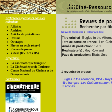
Recherches spécifiques dans les
collections
Affiches
Archives
/
Nouvelle recherche
Retour à la liste
Articles de périodiques
Bugles in the Aftern
Titre original :
Dessins
Ouvrages
Les Clai
Titre de sortie en France :
Photos en accés réservé
1951
Année de production :
Revues de presse
Roy Rowland
Réalisateur(s) :
Vidéos (DVD et VHS)
Etats-Unis
Pays de production :
Répertoires
La Cinémathèque française
La Cinémathèque de Toulouse
Centre National du Cinéma et de
1 revue(s) de presse
l'image animée
Partenaires
Bugles in the afternoon, 1951 - Ro
titre français :
Les Clairons sonnent 
3 articles