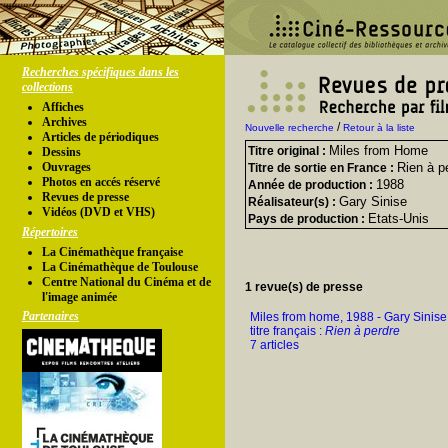
Recherches spécifiques dans les
collections
Affiches
Archives
/
Nouvelle recherche
Retour à la liste
Articles de périodiques
Miles from Home
Titre original :
Dessins
Ouvrages
Rien à p
Titre de sortie en France :
Photos en accés réservé
1988
Année de production :
Revues de presse
Gary Sinise
Réalisateur(s) :
Vidéos (DVD et VHS)
Etats-Unis
Pays de production :
Répertoires
La Cinémathèque française
La Cinémathèque de Toulouse
Centre National du Cinéma et de
1 revue(s) de presse
l'image animée
Partenaires
Miles from home, 1988 - Gary Sinise
titre français :
Rien à perdre
7 articles