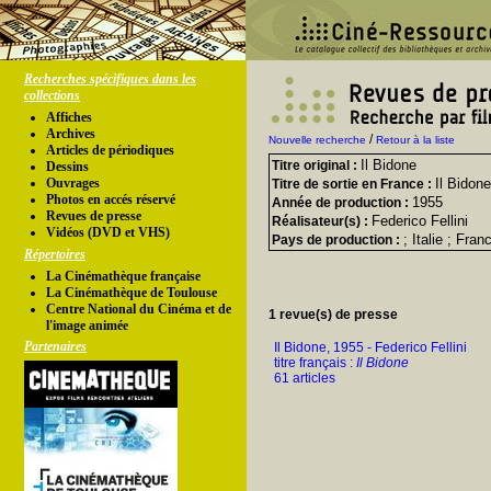
Recherches spécifiques dans les
collections
Affiches
Archives
/
Nouvelle recherche
Retour à la liste
Articles de périodiques
Il Bidone
Titre original :
Dessins
Ouvrages
Il Bidone
Titre de sortie en France :
Photos en accés réservé
1955
Année de production :
Revues de presse
Federico Fellini
Réalisateur(s) :
Vidéos (DVD et VHS)
; Italie ; Fran
Pays de production :
Répertoires
La Cinémathèque française
La Cinémathèque de Toulouse
Centre National du Cinéma et de
1 revue(s) de presse
l'image animée
Partenaires
Il Bidone, 1955 - Federico Fellini
titre français :
Il Bidone
61 articles