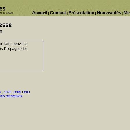
Accueil
Contact
Présentation
Nouveautés
Me
|
|
|
|
de las maravillas
ns l'Espagne des
, 1978 - Jordi Feliu
des merveilles