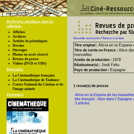
Recherches spécifiques dans les
collections
Affiches
Archives
/
Nouvelle recherche
Retour à la liste
Articles de périodiques
Alicia en la Espana 
Titre original :
Dessins
Ouvrages
Alice da
Titre de sortie en France :
Photos en accés réservé
merveilles
Revues de presse
1978
Année de production :
Vidéos (DVD et VHS)
Jordi Feliu
Réalisateur(s) :
Répertoires
Espagne
Pays de production :
La Cinémathèque française
La Cinémathèque de Toulouse
Centre National du Cinéma et de
1 revue(s) de presse
l'image animée
Partenaires
Alicia en la Espana de las maravillas
titre français :
Alice dans l' Espagne 
3 articles