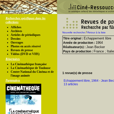
Recherches spécifiques dans les
collections
Affiches
Archives
/
Nouvelle recherche
Retour à la liste
Articles de périodiques
Echappement libre
Titre original :
Dessins
Ouvrages
1964
Année de production :
Photos en accés réservé
Jean Becker
Réalisateur(s) :
Revues de presse
France ; Ital
Pays de production :
Vidéos (DVD et VHS)
Répertoires
La Cinémathèque française
La Cinémathèque de Toulouse
Centre National du Cinéma et de
1 revue(s) de presse
l'image animée
Partenaires
Echappement libre, 1964 - Jean Bec
13 articles