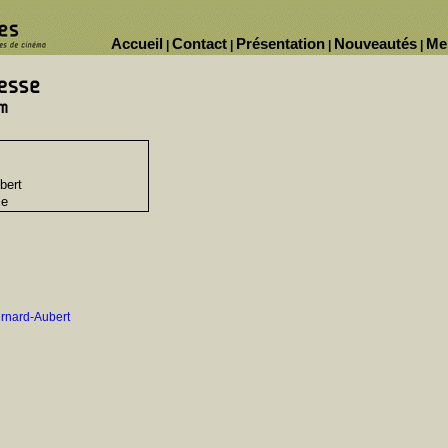
Accueil
Contact
Présentation
Nouveautés
Me
|
|
|
|
bert
ie
ernard-Aubert