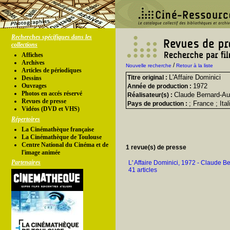
Recherches spécifiques dans les
collections
Affiches
Archives
/
Nouvelle recherche
Retour à la liste
Articles de périodiques
L'Affaire Dominici
Titre original :
Dessins
Ouvrages
1972
Année de production :
Photos en accés réservé
Claude Bernard-Au
Réalisateur(s) :
Revues de presse
; France ; Ital
Pays de production :
Vidéos (DVD et VHS)
Répertoires
La Cinémathèque française
La Cinémathèque de Toulouse
Centre National du Cinéma et de
1 revue(s) de presse
l'image animée
Partenaires
L' Affaire Dominici, 1972 - Claude B
41 articles