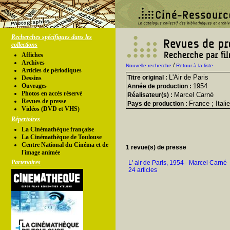
Recherches spécifiques dans les
collections
Affiches
Archives
/
Nouvelle recherche
Retour à la liste
Articles de périodiques
L'Air de Paris
Titre original :
Dessins
Ouvrages
1954
Année de production :
Photos en accés réservé
Marcel Carné
Réalisateur(s) :
Revues de presse
France ; Italie
Pays de production :
Vidéos (DVD et VHS)
Répertoires
La Cinémathèque française
La Cinémathèque de Toulouse
Centre National du Cinéma et de
1 revue(s) de presse
l'image animée
Partenaires
L' air de Paris, 1954 - Marcel Carné
24 articles