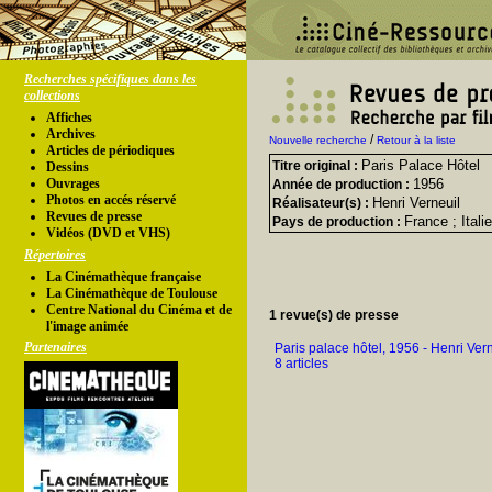
Recherches spécifiques dans les
collections
Affiches
Archives
/
Nouvelle recherche
Retour à la liste
Articles de périodiques
Paris Palace Hôtel
Titre original :
Dessins
Ouvrages
1956
Année de production :
Photos en accés réservé
Henri Verneuil
Réalisateur(s) :
Revues de presse
France ; Italie
Pays de production :
Vidéos (DVD et VHS)
Répertoires
La Cinémathèque française
La Cinémathèque de Toulouse
Centre National du Cinéma et de
1 revue(s) de presse
l'image animée
Partenaires
Paris palace hôtel, 1956 - Henri Ver
8 articles