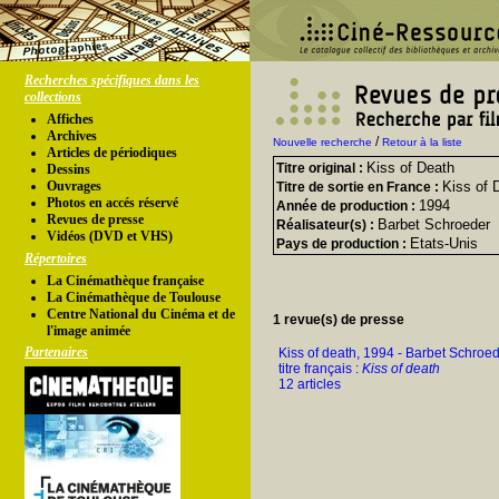
Recherches spécifiques dans les
collections
Affiches
Archives
/
Nouvelle recherche
Retour à la liste
Articles de périodiques
Kiss of Death
Titre original :
Dessins
Ouvrages
Kiss of 
Titre de sortie en France :
Photos en accés réservé
1994
Année de production :
Revues de presse
Barbet Schroeder
Réalisateur(s) :
Vidéos (DVD et VHS)
Etats-Unis
Pays de production :
Répertoires
La Cinémathèque française
La Cinémathèque de Toulouse
Centre National du Cinéma et de
1 revue(s) de presse
l'image animée
Partenaires
Kiss of death, 1994 - Barbet Schroe
titre français :
Kiss of death
12 articles