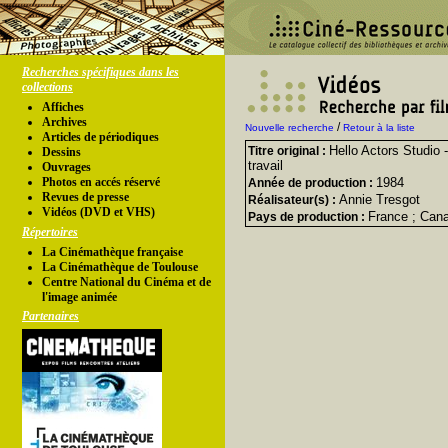
Recherches spécifiques dans les
collections
Affiches
Archives
/
Nouvelle recherche
Retour à la liste
Articles de périodiques
Hello Actors Studio
Titre original :
Dessins
travail
Ouvrages
Photos en accés réservé
1984
Année de production :
Revues de presse
Annie Tresgot
Réalisateur(s) :
Vidéos (DVD et VHS)
France ; Can
Pays de production :
Répertoires
La Cinémathèque française
La Cinémathèque de Toulouse
Centre National du Cinéma et de
l'image animée
Partenaires