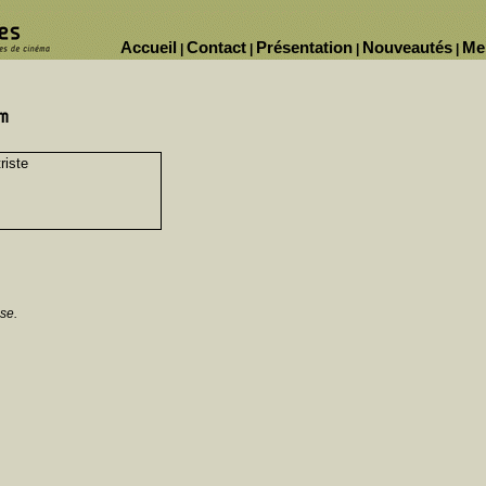
Accueil
Contact
Présentation
Nouveautés
Me
|
|
|
|
riste
se.