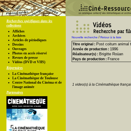
Recherches spécifiques dans les
collections
Affiches
Archives
/
Nouvelle recherche
Retour à la liste
Articles de périodiques
Post coitum animal t
Titre original :
Dessins
Ouvrages
1996
Année de production :
Photos en accés réservé
Brigitte Roüan
Réalisateur(s) :
Revues de presse
France
Pays de production :
Vidéos (DVD et VHS)
Répertoires
La Cinémathèque française
La Cinémathèque de Toulouse
Centre National du Cinéma et de
1 video(s) à la Cinémathèque françai
l'image animée
Partenaires