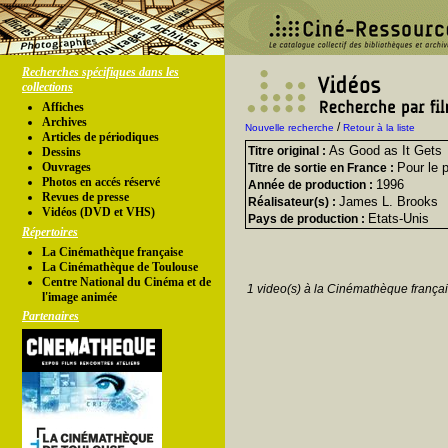
Recherches spécifiques dans les
collections
Affiches
Archives
/
Nouvelle recherche
Retour à la liste
Articles de périodiques
As Good as It Gets
Titre original :
Dessins
Ouvrages
Pour le p
Titre de sortie en France :
Photos en accés réservé
1996
Année de production :
Revues de presse
James L. Brooks
Réalisateur(s) :
Vidéos (DVD et VHS)
Etats-Unis
Pays de production :
Répertoires
La Cinémathèque française
La Cinémathèque de Toulouse
Centre National du Cinéma et de
1 video(s) à la Cinémathèque françai
l'image animée
Partenaires