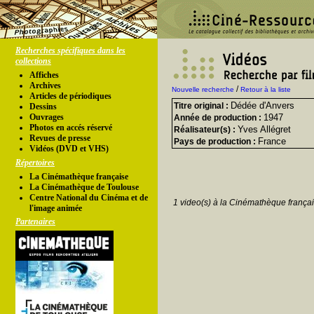
Recherches spécifiques dans les
collections
Affiches
Archives
/
Nouvelle recherche
Retour à la liste
Articles de périodiques
Dédée d'Anvers
Titre original :
Dessins
Ouvrages
1947
Année de production :
Photos en accés réservé
Yves Allégret
Réalisateur(s) :
Revues de presse
France
Pays de production :
Vidéos (DVD et VHS)
Répertoires
La Cinémathèque française
La Cinémathèque de Toulouse
Centre National du Cinéma et de
1 video(s) à la Cinémathèque françai
l'image animée
Partenaires