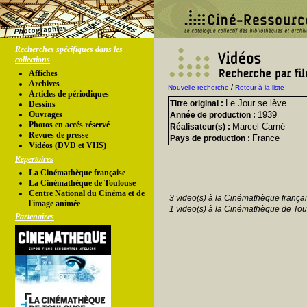
Recherches spécifiques dans les
collections
Affiches
Archives
/
Nouvelle recherche
Retour à la liste
Articles de périodiques
Le Jour se lève
Titre original :
Dessins
Ouvrages
1939
Année de production :
Photos en accés réservé
Marcel Carné
Réalisateur(s) :
Revues de presse
France
Pays de production :
Vidéos (DVD et VHS)
Répertoires
La Cinémathèque française
La Cinémathèque de Toulouse
Centre National du Cinéma et de
3 video(s) à la Cinémathèque françai
l'image animée
1 video(s) à la Cinémathèque de Tou
Partenaires