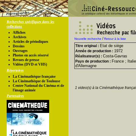
Recherches spécifiques dans les
collections
Affiches
Archives
/
Nouvelle recherche
Retour à la liste
Articles de périodiques
Etat de siège
Titre original :
Dessins
Ouvrages
1972
Année de production :
Photos en accés réservé
Costa-Gavras
Réalisateur(s) :
Revues de presse
France ; Itali
Pays de production :
Vidéos (DVD et VHS)
d'Allemagne
Répertoires
La Cinémathèque française
La Cinémathèque de Toulouse
Centre National du Cinéma et de
1 video(s) à la Cinémathèque françai
l'image animée
Partenaires