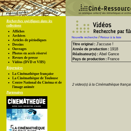
Recherches spécifiques dans les
collections
Affiches
Archives
/
Nouvelle recherche
Retour à la liste
Articles de périodiques
J'accuse !
Titre original :
Dessins
Ouvrages
1918
Année de production :
Photos en accés réservé
Abel Gance
Réalisateur(s) :
Revues de presse
France
Pays de production :
Vidéos (DVD et VHS)
Répertoires
La Cinémathèque française
La Cinémathèque de Toulouse
Centre National du Cinéma et de
2 video(s) à la Cinémathèque françai
l'image animée
Partenaires