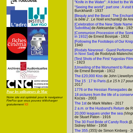
"Knife in the Water" : A ticket to the 
"Seeing the world", part one : A visit
Burckhardt - 1937
[Beauty and the Beast : The Enchan
la bête 2 : Le Noël enchanté])
de And
[Celebration of the New State Name
Subotitsa]
de Aleksandar Lifka - 192
[Communion Procession of the Som
in 1932]
de Ernest Bosnjak - 1932
[Following the Footsteps of Our Knig
1940
[Rodats Newsreel - Guest Performan
in Novi Sad]
de Rodolyub Malenchic
[Test Shots of the First Yugoslav Film
- 1923
[Unveiling of the Monument to Rako
de Ernest Bosnjak - 1912
The £20,000 Kiss
de John Llewellyn
The 15 : 17 to Paris
(Le 15 h 17 pour
2017
1776 or the Hessian Renegades
de 
Pour les utilisateurs de Mac
18 pictures from the life of a conserve
Notre site est optimisé pour le navigateur
Kocsis - 2003
FireFox que vous pouvez télécharger
The 1st
de Mark Waites - 2017
ici
gratuitement
2 a.m. or the Husband's Return
de Ro
20,000 leagues under the sea
(Vingt
de Stuart Paton - 1916
The 30 Foot Bride of Candy Rock
([L
Sidney Miller - 1958
The 355
(355)
de Simon Kinberg - 