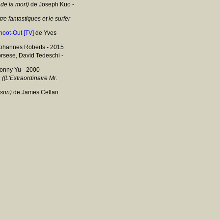
de la mort)
de Joseph Kuo -
e fantastiques et le surfer
hoot-Out [TV]
de Yves
ohannes Roberts - 2015
rsese, David Tedeschi -
onny Yu - 2000
d
([L'Extraordinaire Mr.
lson)
de James Cellan