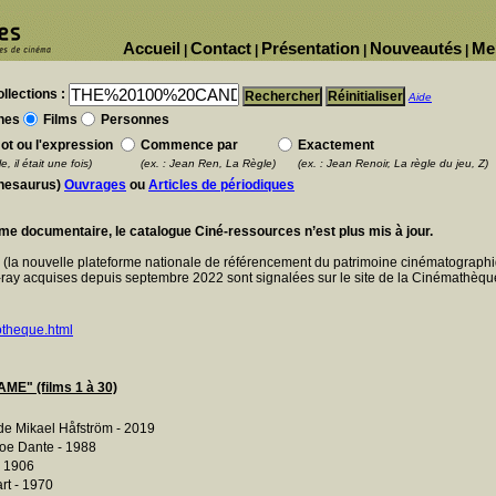
Accueil
Contact
Présentation
Nouveautés
Me
|
|
|
|
llections :
Aide
nes
Films
Personnes
ot ou l'expression
Commence par
Exactement
e, il était une fois)
(ex. : Jean Ren, La Règle)
(ex. : Jean Renoir, La règle du jeu, Z)
thesaurus)
Ouvrages
ou
Articles de périodiques
ème documentaire, le catalogue Ciné-ressources n’est plus mis à jour.
E
(la nouvelle plateforme nationale de référencement du patrimoine cinématographi
ray acquises depuis septembre 2022 sont signalées sur le site de la Cinémathèque
otheque.html
" (films 1 à 30)
e Mikael Håfström - 2019
oe Dante - 1988
- 1906
t - 1970