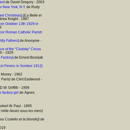
West
de David Gregory - 2003
 to New York, N.Y.
de Rudy
ted Christmas]
([La Belle et
rew Knight - 1987
 on October 13th 1929 in
9
bor Roman Catholic Parish
htly Fathers]
de Anonyme -
ce of the "Cludsky" Circus
h - 1929
 Factory]
de Ernest Bosnjak
czi Ferenc in Sombor 1912]
 Moxey - 1962
 Paris)
de Clint Eastwood -
D.W. Griffith - 1909
 factory girl
de Ágnes
bert W. Paul - 1895
 mille lieues sous les mers)
ou Costello et la blonde])
de
2019