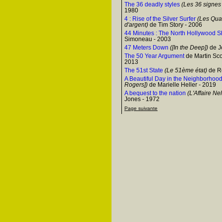
The 36 deadly styles
(Les 36 signes 
1980
4 : Rise of the Silver Surfer
(Les Quatr
d'argent)
de Tim Story - 2006
44 Minutes : The North Hollywood S
Simoneau - 2003
47 Meters Down
([In the Deep])
de J
The 50 Year Argument
de Martin Sco
2013
The 51st State
(Le 51ème état)
de R
A Beautiful Day in the Neighborhoo
Rogers])
de Marielle Heller - 2019
A bequest to the nation
(L'Affaire Ne
Jones - 1972
Page suivante