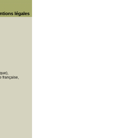
ntions légales
que),
 française,