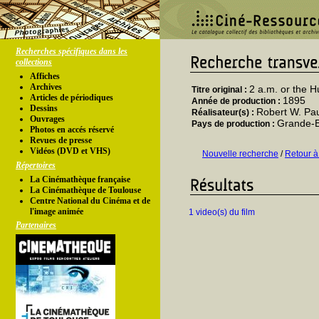
Recherches spécifiques dans les
collections
Affiches
Archives
2 a.m. or the 
Titre original :
Articles de périodiques
1895
Année de production :
Dessins
Robert W. Pa
Réalisateur(s) :
Ouvrages
Grande-
Pays de production :
Photos en accés réservé
Revues de presse
Vidéos (DVD et VHS)
Nouvelle recherche
/
Retour à
Répertoires
La Cinémathèque française
La Cinémathèque de Toulouse
Centre National du Cinéma et de
l'image animée
1 video(s) du film
Partenaires