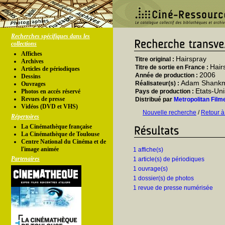
Recherches spécifiques dans les
collections
Affiches
Hairspray
Titre original :
Archives
Hair
Titre de sortie en France :
Articles de périodiques
2006
Année de production :
Dessins
Adam Shank
Réalisateur(s) :
Ouvrages
Etats-Uni
Photos en accés réservé
Pays de production :
Revues de presse
Distribué par
Metropolitan Film
Vidéos (DVD et VHS)
Nouvelle recherche
/
Retour à
Répertoires
La Cinémathèque française
La Cinémathèque de Toulouse
Centre National du Cinéma et de
l'image animée
1 affiche(s)
Partenaires
1 article(s) de périodiques
1 ouvrage(s)
1 dossier(s) de photos
1 revue de presse numérisée