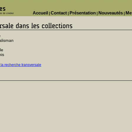
Accueil
Contact
Présentation
Nouveautés
Me
|
|
|
|
e
alisman
le
nis
 la recherche transversale