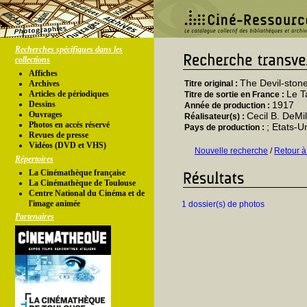
Recherches spécifiques dans les
collections
Affiches
The Devil-ston
Archives
Titre original :
Le T
Articles de périodiques
Titre de sortie en France :
Dessins
1917
Année de production :
Ouvrages
Cecil B. DeMil
Réalisateur(s) :
Photos en accés réservé
; Etats-U
Pays de production :
Revues de presse
Vidéos (DVD et VHS)
Nouvelle recherche
/
Retour à
Répertoires
La Cinémathèque française
La Cinémathèque de Toulouse
Centre National du Cinéma et de
l'image animée
1 dossier(s) de photos
Partenaires