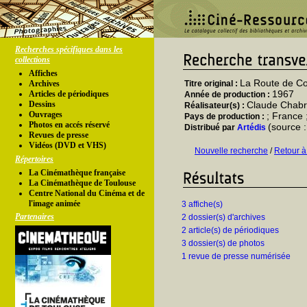
Recherches spécifiques dans les
collections
Affiches
La Route de Co
Archives
Titre original :
1967
Articles de périodiques
Année de production :
Dessins
Claude Chabr
Réalisateur(s) :
Ouvrages
; France ;
Pays de production :
Photos en accés réservé
(source 
Distribué par
Artédis
Revues de presse
Vidéos (DVD et VHS)
Nouvelle recherche
/
Retour à
Répertoires
La Cinémathèque française
La Cinémathèque de Toulouse
Centre National du Cinéma et de
l'image animée
3 affiche(s)
Partenaires
2 dossier(s) d'archives
2 article(s) de périodiques
3 dossier(s) de photos
1 revue de presse numérisée