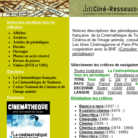
Recherches spécifiques dans les
collections
Notices descriptives des périodique
Affiches
française, de la Cinémathèque de To
Archives
Cinéma et de l'image animée, consul
Articles de périodiques
Les titres Cinémagazine et Paris-Ph
Dessins
coopération avec la BNF.
(Consulter 
Ouvrages
périodiques)
Photos en accés réservé
Revues de presse
Sélectionner les critères de navigation
Vidéos (DVD et VHS)
Toutes institutions
La Cinémathèque
Répertoires
Tous les périodiques
Périodiques n
La Cinémathèque française
TITRE
Tous
AB
C
DE
F
GHI
La Cinémathèque de Toulouse
PAYS
Tous
France
Etats-Unis
I
Centre National du Cinéma et de
DECENNIE
Toutes
<1900
1900
l'image animée
LANGUE
Toutes
Français
Anglai
Partenaires
Réinitialiser les critères
Bianco e nero
(1937 - )
Il castoro cinema
(1974 - )
Cinecritica
(1978 - )
Cinegrafie
(1989 - 2007)
Cinema
(1935 - )
Cinema e cinema
(1974 - 1994)
Cinema nuovo
(1952 - 1995)
Filmcritica
(1950 - )