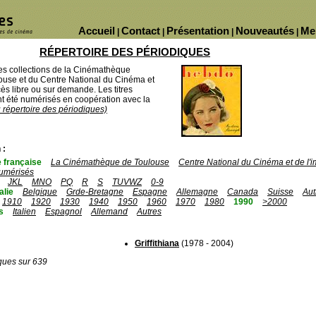
Accueil
Contact
Présentation
Nouveautés
Me
|
|
|
|
RÉPERTOIRE DES PÉRIODIQUES
des collections de la Cinémathèque
ouse et du Centre National du Cinéma et
ès libre ou sur demande. Les titres
 été numérisés en coopération avec la
u répertoire des périodiques)
 :
 française
La Cinémathèque de Toulouse
Centre National du Cinéma et de l
umérisés
JKL
MNO
PQ
R
S
TUVWZ
0-9
talie
Belgique
Grde-Bretagne
Espagne
Allemagne
Canada
Suisse
Aut
1910
1920
1930
1940
1950
1960
1970
1980
1990
>2000
s
Italien
Espagnol
Allemand
Autres
Griffithiana
(1978 - 2004)
ques sur 639