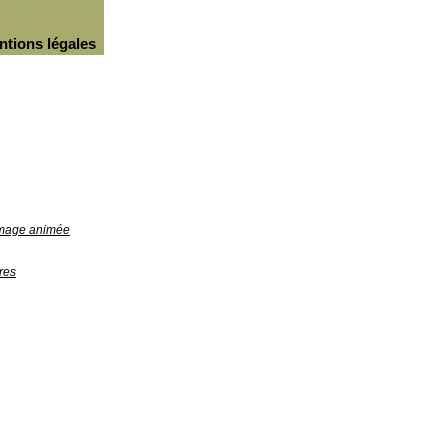
ntions légales
'image animée
res