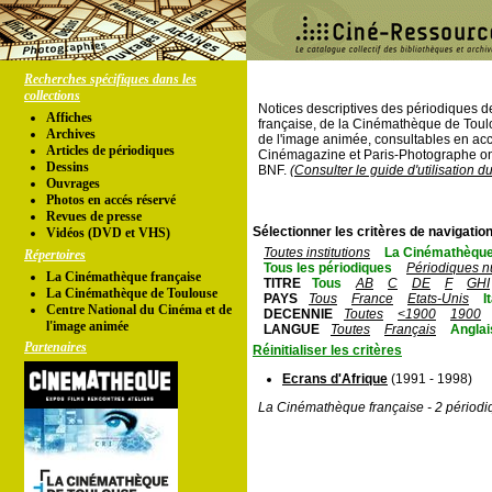
Recherches spécifiques dans les
collections
Notices descriptives des périodiques 
Affiches
française, de la Cinémathèque de Toul
Archives
de l'image animée, consultables en acc
Articles de périodiques
Cinémagazine et Paris-Photographe ont
Dessins
BNF.
(Consulter le guide d'utilisation d
Ouvrages
Photos en accés réservé
Revues de presse
Sélectionner les critères de navigation
Vidéos (DVD et VHS)
Toutes institutions
La Cinémathèque
Répertoires
Tous les périodiques
Périodiques n
La Cinémathèque française
TITRE
Tous
AB
C
DE
F
GHI
La Cinémathèque de Toulouse
PAYS
Tous
France
Etats-Unis
I
Centre National du Cinéma et de
DECENNIE
Toutes
<1900
1900
l'image animée
LANGUE
Toutes
Français
Anglai
Partenaires
Réinitialiser les critères
Ecrans d'Afrique
(1991 - 1998)
La Cinémathèque française - 2 périodi