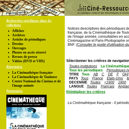
Recherches spécifiques dans les
collections
Notices descriptives des périodiques 
Affiches
française, de la Cinémathèque de Toul
Archives
de l'image animée, consultables en acc
Articles de périodiques
Cinémagazine et Paris-Photographe ont
Dessins
BNF.
(Consulter le guide d'utilisation d
Ouvrages
Photos en accés réservé
Revues de presse
Sélectionner les critères de navigation
Vidéos (DVD et VHS)
Toutes institutions
La Cinémathèque
Répertoires
Tous les périodiques
Périodiques n
La Cinémathèque française
TITRE
Tous
AB
C
DE
F
GHI
La Cinémathèque de Toulouse
PAYS
Tous
France
Etats-Unis
I
Centre National du Cinéma et de
DECENNIE
Toutes
<1900
1900
l'image animée
LANGUE
Toutes
Français
Anglai
Partenaires
Réinitialiser les critères
La Cinémathèque française - 0 périodi