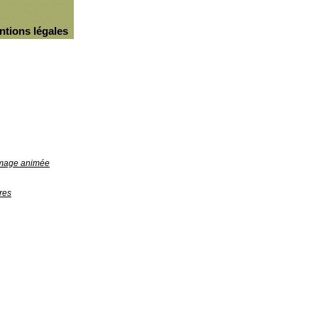
ntions légales
'image animée
res