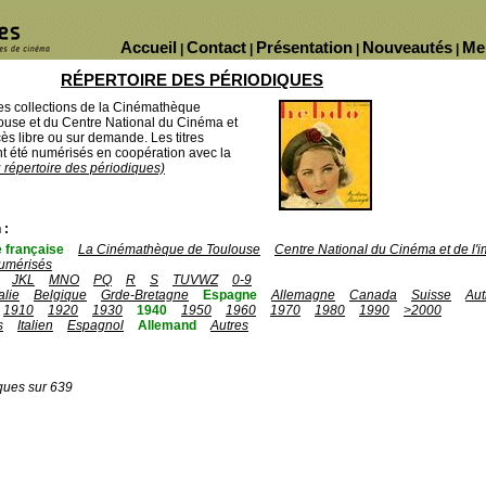
Accueil
Contact
Présentation
Nouveautés
Me
|
|
|
|
RÉPERTOIRE DES PÉRIODIQUES
des collections de la Cinémathèque
ouse et du Centre National du Cinéma et
ès libre ou sur demande. Les titres
 été numérisés en coopération avec la
u répertoire des périodiques)
 :
 française
La Cinémathèque de Toulouse
Centre National du Cinéma et de l
umérisés
JKL
MNO
PQ
R
S
TUVWZ
0-9
talie
Belgique
Grde-Bretagne
Espagne
Allemagne
Canada
Suisse
Aut
1910
1920
1930
1940
1950
1960
1970
1980
1990
>2000
s
Italien
Espagnol
Allemand
Autres
ques sur 639