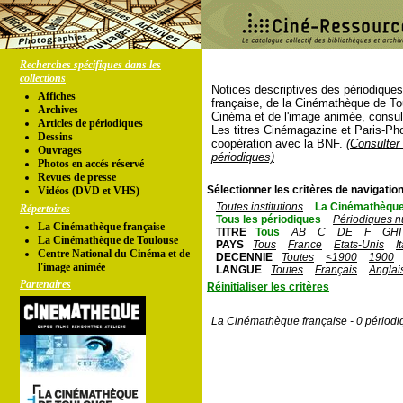
Recherches spécifiques dans les
collections
Notices descriptives des périodique
Affiches
française, de la Cinémathèque de To
Archives
Cinéma et de l'image animée, consul
Articles de périodiques
Les titres Cinémagazine et Paris-Ph
Dessins
coopération avec la BNF.
(Consulter 
Ouvrages
périodiques)
Photos en accés réservé
Revues de presse
Sélectionner les critères de navigation
Vidéos (DVD et VHS)
Toutes institutions
La Cinémathèque
Répertoires
Tous les périodiques
Périodiques n
La Cinémathèque française
TITRE
Tous
AB
C
DE
F
GHI
La Cinémathèque de Toulouse
PAYS
Tous
France
Etats-Unis
I
Centre National du Cinéma et de
DECENNIE
Toutes
<1900
1900
l'image animée
LANGUE
Toutes
Français
Anglai
Partenaires
Réinitialiser les critères
La Cinémathèque française - 0 périodi