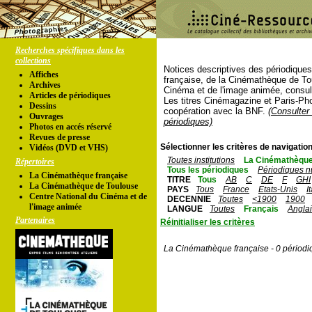
Recherches spécifiques dans les
collections
Notices descriptives des périodique
Affiches
française, de la Cinémathèque de To
Archives
Cinéma et de l'image animée, consul
Articles de périodiques
Les titres Cinémagazine et Paris-Ph
Dessins
coopération avec la BNF.
(Consulter 
Ouvrages
périodiques)
Photos en accés réservé
Revues de presse
Sélectionner les critères de navigation
Vidéos (DVD et VHS)
Toutes institutions
La Cinémathèque
Répertoires
Tous les périodiques
Périodiques n
La Cinémathèque française
TITRE
Tous
AB
C
DE
F
GHI
La Cinémathèque de Toulouse
PAYS
Tous
France
Etats-Unis
I
Centre National du Cinéma et de
DECENNIE
Toutes
<1900
1900
l'image animée
LANGUE
Toutes
Français
Angla
Partenaires
Réinitialiser les critères
La Cinémathèque française - 0 périodi