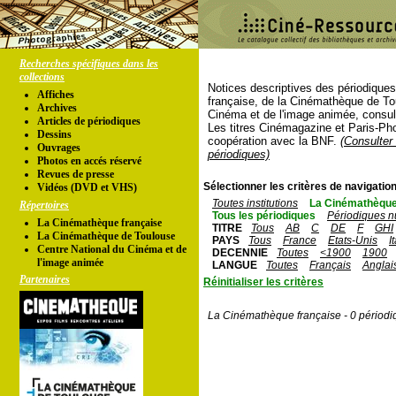
Recherches spécifiques dans les
collections
Notices descriptives des périodique
Affiches
française, de la Cinémathèque de To
Archives
Cinéma et de l'image animée, consul
Articles de périodiques
Les titres Cinémagazine et Paris-Ph
Dessins
coopération avec la BNF.
(Consulter 
Ouvrages
périodiques)
Photos en accés réservé
Revues de presse
Sélectionner les critères de navigation
Vidéos (DVD et VHS)
Toutes institutions
La Cinémathèque
Répertoires
Tous les périodiques
Périodiques n
La Cinémathèque française
TITRE
Tous
AB
C
DE
F
GHI
La Cinémathèque de Toulouse
PAYS
Tous
France
Etats-Unis
I
Centre National du Cinéma et de
DECENNIE
Toutes
<1900
1900
l'image animée
LANGUE
Toutes
Français
Anglai
Partenaires
Réinitialiser les critères
La Cinémathèque française - 0 périodi