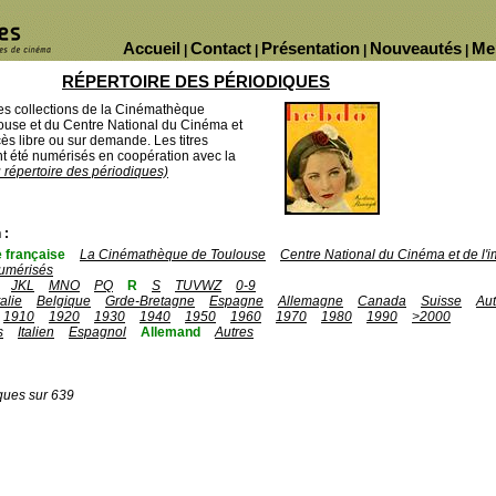
Accueil
Contact
Présentation
Nouveautés
Me
|
|
|
|
RÉPERTOIRE DES PÉRIODIQUES
des collections de la Cinémathèque
ouse et du Centre National du Cinéma et
ès libre ou sur demande. Les titres
 été numérisés en coopération avec la
u répertoire des périodiques)
 :
 française
La Cinémathèque de Toulouse
Centre National du Cinéma et de l
umérisés
JKL
MNO
PQ
R
S
TUVWZ
0-9
talie
Belgique
Grde-Bretagne
Espagne
Allemagne
Canada
Suisse
Aut
1910
1920
1930
1940
1950
1960
1970
1980
1990
>2000
s
Italien
Espagnol
Allemand
Autres
ques sur 639