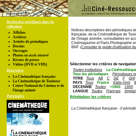
Recherches spécifiques dans les
collections
Notices descriptives des périodiques 
Affiches
française, de la Cinémathèque de Toul
Archives
de l'image animée, consultables en acc
Articles de périodiques
Cinémagazine et Paris-Photographe ont
Dessins
BNF.
(Consulter le guide d'utilisation d
Ouvrages
Photos en accés réservé
Revues de presse
Sélectionner les critères de navigation
Vidéos (DVD et VHS)
Toutes institutions
La Cinémathèque
Répertoires
Tous les périodiques
Périodiques n
La Cinémathèque française
TITRE
Tous
AB
C
DE
F
GHI
La Cinémathèque de Toulouse
PAYS
Tous
France
Etats-Unis
I
Centre National du Cinéma et de
DECENNIE
Toutes
<1900
1900
l'image animée
LANGUE
Toutes
Français
Anglai
Partenaires
Réinitialiser les critères
La Cinémathèque française - 0 périodi