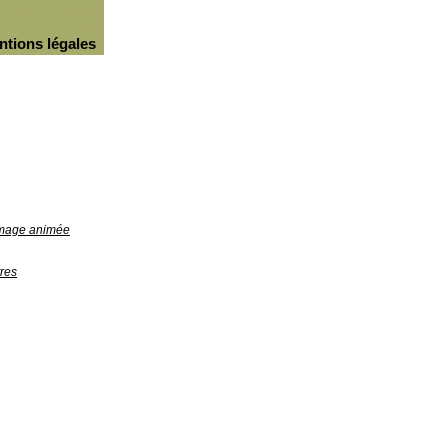
ntions légales
'image animée
res