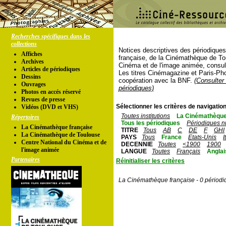
Recherches spécifiques dans les
collections
Notices descriptives des périodique
Affiches
française, de la Cinémathèque de To
Archives
Cinéma et de l'image animée, consul
Articles de périodiques
Les titres Cinémagazine et Paris-Ph
Dessins
coopération avec la BNF.
(Consulter 
Ouvrages
périodiques)
Photos en accés réservé
Revues de presse
Sélectionner les critères de navigation
Vidéos (DVD et VHS)
Toutes institutions
La Cinémathèque
Répertoires
Tous les périodiques
Périodiques n
La Cinémathèque française
TITRE
Tous
AB
C
DE
F
GHI
La Cinémathèque de Toulouse
PAYS
Tous
France
Etats-Unis
I
Centre National du Cinéma et de
DECENNIE
Toutes
<1900
1900
l'image animée
LANGUE
Toutes
Français
Anglai
Partenaires
Réinitialiser les critères
La Cinémathèque française - 0 périodi